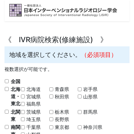
《 IVR病院検索(修練施設) 》
地域を選択してください。
（必須項目）
複数選択が可能です。
全国
北海
北海道
青森県
岩手県
道・
宮城県
秋田県
山形県
東北
福島県
北関
茨城県
栃木県
群馬県
東
埼玉県
長野県
南関
千葉県
東京都
神奈川県